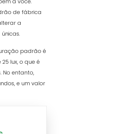
bem a você.
drão de fábrica
lterar a
 únicas.
uração padrão é
25 lux, o que é
 No entanto,
ndos, e um valor