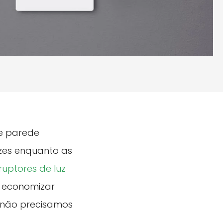
de parede
zes enquanto as
rruptores de luz
 economizar
o não precisamos