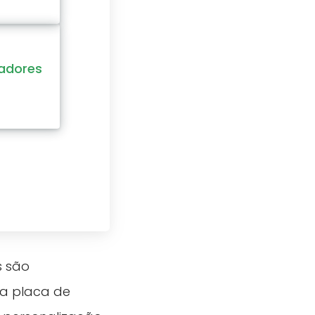
adores
s são
da placa de