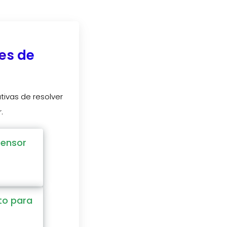
es de
ivas de resolver
.
Sensor
to para