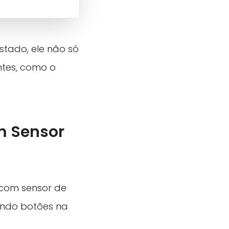
tado, ele não só
ntes, como o
m Sensor
 com sensor de
ando botões na