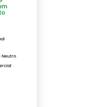
G
com
to
al
 Neutro
rcial