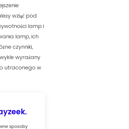
ejszenie
ależy wziąć pod
ywotności lamp i
wania lamp, ich
żne czynniki,
 zwykle wyrażany
ego utraconego w
Rayzeek.
tywne sposoby