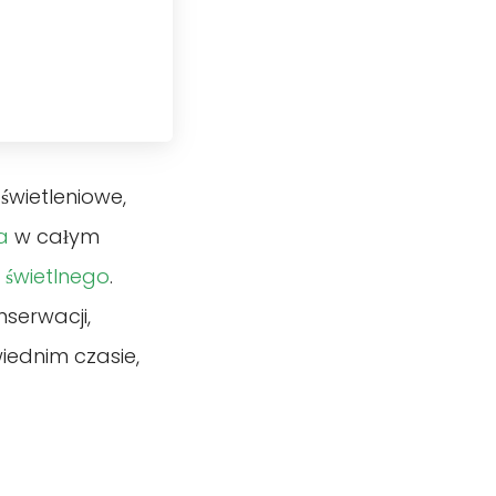
świetleniowe,
a
w całym
 świetlnego
.
serwacji,
ednim czasie,