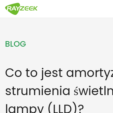
Przejdź
do
treści
BLOG
Co to jest amorty
strumienia świetl
lampy (LLD)?