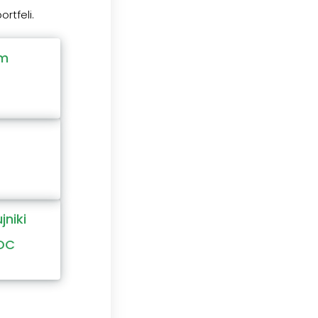
rtfeli.
em
jniki
 DC