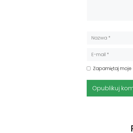
Nazwa
E-
mail
Zapamiętaj moje 
A
l
t
e