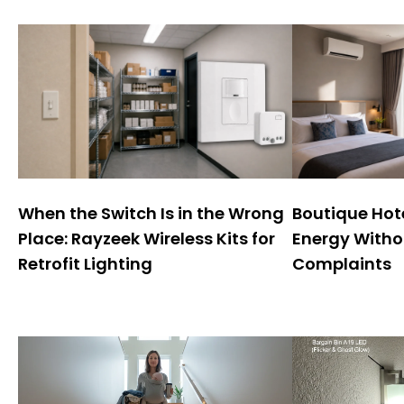
r
n
a
t
y
w
a
:
When the Switch Is in the Wrong
Boutique Hote
Place: Rayzeek Wireless Kits for
Energy Witho
Retrofit Lighting
Complaints