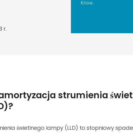
 r.
t amortyzacja strumienia świe
D)?
ienia świetlnego lampy (LLD) to stopniowy spadek 