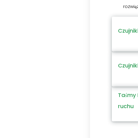
rozwią
Czujnik
Czujnik
Taśmy 
ruchu