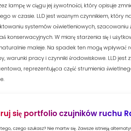
 lampę w ciągu jej żywotności, który opisuje zmni
nego w czasie. LLD jest ważnym czynnikiem, który n
ktowaniu systemów oświetleniowych, szacowaniu ż
ń konserwacyjnych. W miarę starzenia się i użytko
 naturalnie maleje. Na spadek ten mogą wpływać ró
py, warunki pracy i czynniki środowiskowe. LLD jest
centowa, reprezentująca część strumienia świetln
e.
ruj się portfolio czujników ruchu 
ś tego, czego szukasz? Nie martw się. Zawsze istnieją alterna