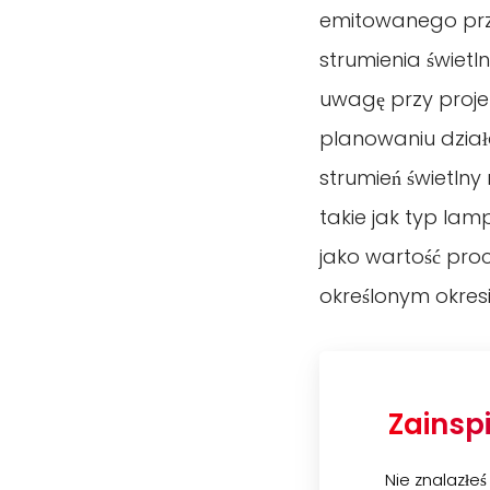
emitowanego przez
strumienia świetl
uwagę przy proje
planowaniu działa
strumień świetlny
takie jak typ lam
jako wartość pro
określonym okresi
Zainspi
Nie znalazłe