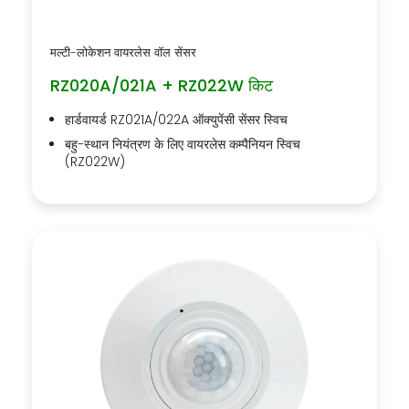
मल्टी-लोकेशन वायरलेस वॉल सेंसर
RZ020A/021A + RZ022W किट
हार्डवायर्ड RZ021A/022A ऑक्युपेंसी सेंसर स्विच
बहु-स्थान नियंत्रण के लिए वायरलेस कम्पैनियन स्विच
(RZ022W)