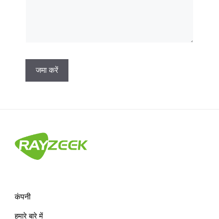
A
l
t
e
r
n
a
t
कंपनी
i
हमारे बारे में