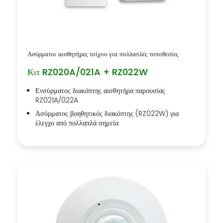
Ασύρματοι αισθητήρες τοίχου για πολλαπλές τοποθεσίες
Κιτ RZ020A/021A + RZ022W
Ενσύρματος διακόπτης αισθητήρα παρουσίας
RZ021A/022A
Ασύρματος βοηθητικός διακόπτης (RZ022W) για
έλεγχο από πολλαπλά σημεία