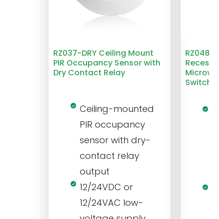
RZ037-DRY Ceiling Mount
RZ048 1
PIR Occupancy Sensor with
Recesse
Dry Contact Relay
Microwa
Switch
Ceiling-mounted
L
PIR occupancy
r
sensor with dry-
m
contact relay
m
output
s
12/24VDC or
1
12/24VAC low-
i
voltage supply