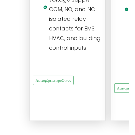
V
COM, NO, and NC
1
isolated relay
c
contacts for EMS,
a
HVAC, and building
d
control inputs
t
s
Λεπτομέρειες προϊόντος
Λεπτομέρειε