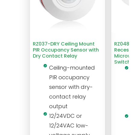
RZ037-DRY Ceiling Mount
RZ048 1
PIR Occupancy Sensor with
Recesse
Dry Contact Relay
Microwa
Switch
Ceiling-mounted
L
PIR occupancy
r
sensor with dry-
m
contact relay
m
output
s
12/24VDC or
1
12/24VAC low-
i