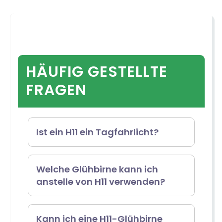
HÄUFIG GESTELLTE
FRAGEN
Ist ein H11 ein Tagfahrlicht?
Die H11-LED-Glühbirne ist für die
Welche Glühbirne kann ich
anstelle von H11 verwenden?
Verwendung als Tagfahrlicht
konzipiert und strahlt eine
9006-Glühbirnen können
Kann ich eine H11-Glühbirne
Helligkeit von 610 Lumen aus.