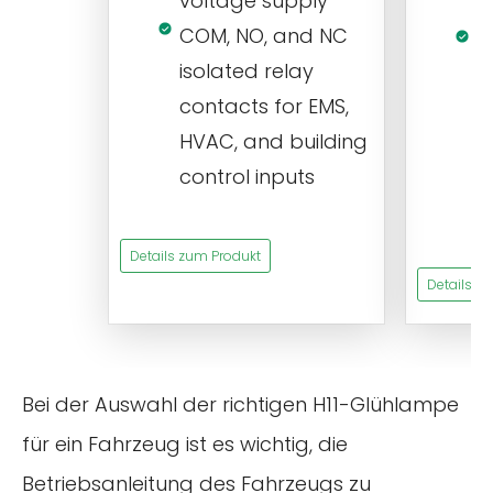
voltage supply
V
COM, NO, and NC
1
isolated relay
c
contacts for EMS,
a
HVAC, and building
d
control inputs
t
s
Details zum Produkt
Details z
Bei der Auswahl der richtigen H11-Glühlampe
für ein Fahrzeug ist es wichtig, die
Betriebsanleitung des Fahrzeugs zu