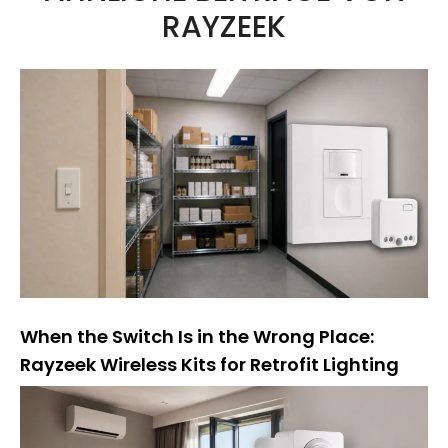
RAYZEEK
r
n
a
t
i
v
:
When the Switch Is in the Wrong Place:
Rayzeek Wireless Kits for Retrofit Lighting