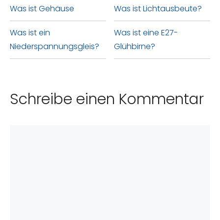
Änderungen an Ihrem Fahrzeug
Was ist Gehäuse
Was ist Lichtausbeute?
verwendet werden kann.
Glühbirnen.
erfordert.
Was ist ein
Was ist eine E27-
Niederspannungsgleis?
Glühbirne?
Schreibe einen Kommentar
Kommentar