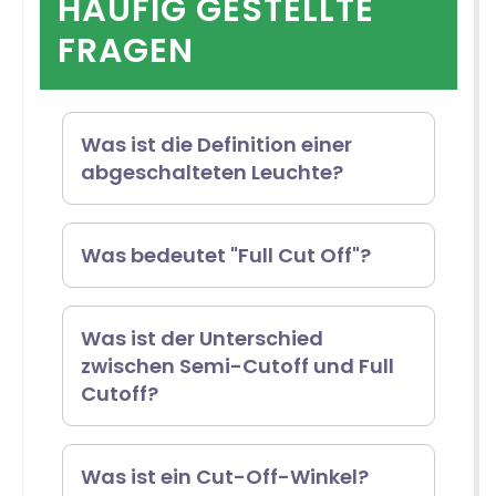
HÄUFIG GESTELLTE
FRAGEN
Was ist die Definition einer
abgeschalteten Leuchte?
Eine Cut-Off-Leuchte, auch Cut-
Was bedeutet "Full Cut Off"?
Off-Fixture genannt, ist eine Art
von Beleuchtungskörper, der
Die vollständige Abschaltung
Was ist der Unterschied
zwischen Semi-Cutoff und Full
eine bestimmte Lichtverteilung
bezieht sich auf den Zustand, in
Cutoff?
aufweist. Bei diesem
dem das von der Leuchte
Leuchtentyp übersteigt die
ausgestrahlte Licht nicht über
Herkömmliche Wandleuchten
Was ist ein Cut-Off-Winkel?
Lichtleistung nicht 2,5% der
den Boden hinausreicht.