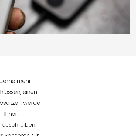
n gerne mehr
hlossen, einen
 Absätzen werde
h Ihnen
d beschreiben,
s Sensoren für