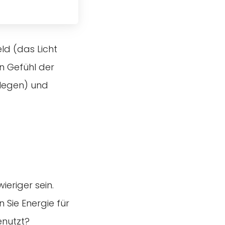
ld (das Licht
n Gefühl der
rlegen) und
eriger sein.
n Sie Energie für
enutzt?