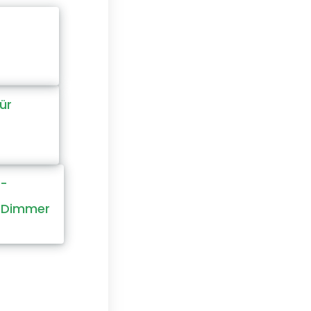
ür
C-
/Dimmer