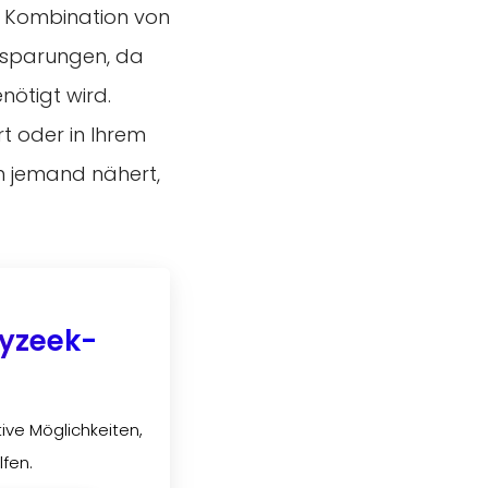
se Kombination von
insparungen, da
nötigt wird.
rt oder in Ihrem
ch jemand nähert,
ayzeek-
ive Möglichkeiten,
lfen.