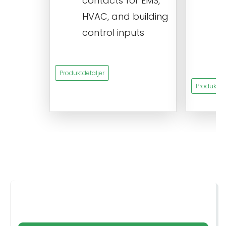
contacts for EMS,
a
HVAC, and building
d
control inputs
t
s
Produktdetaljer
Produktdet