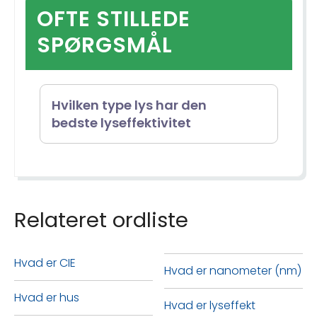
OFTE STILLEDE
SPØRGSMÅL
Hvilken type lys har den
bedste lyseffektivitet
Med hensyn til lyseffektivitet
overgår effektive LED'er
Relateret ordliste
konventionelle lamper. I
modsætning til glødelamper,
Hvad er CIE
Hvad er nanometer (nm)
som kun har en
Hvad er hus
energiomdannelseseffektivitet
Hvad er lyseffekt