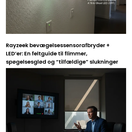
Rayzeek bevægelsessensorafbryder +
LED’er: En feltguide til flimmer,
spøgelsesglød og “tilfældige” slukninger