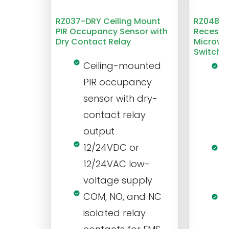
RZ037-DRY Ceiling Mount
RZ048 1
PIR Occupancy Sensor with
Recesse
Dry Contact Relay
Microwa
Switch
Ceiling-mounted
L
PIR occupancy
r
sensor with dry-
m
contact relay
m
output
s
12/24VDC or
1
12/24VAC low-
i
voltage supply
V
COM, NO, and NC
1
isolated relay
c