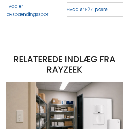
på 10% til 20%, opnår højeffektive
Hvad er
Hvad er E27-pære
LED'er i øjeblikket værdier
lavspændingsspor
mellem 40% og 50%.
RELATEREDE INDLÆG FRA
RAYZEEK