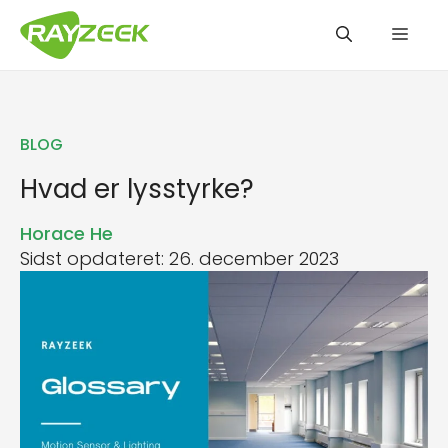
Hop
Men
til
indhold
BLOG
Hvad er lysstyrke?
Horace He
Sidst opdateret: 26. december 2023