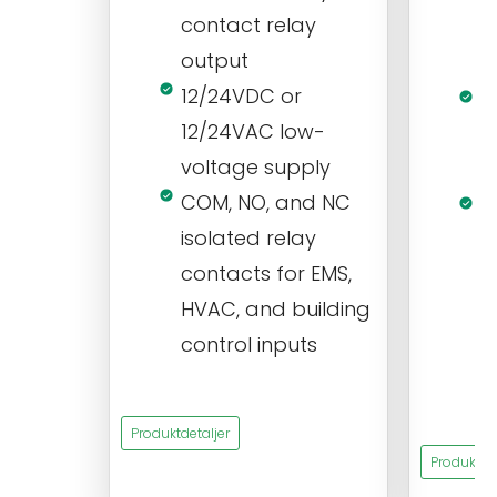
contact relay
m
output
s
12/24VDC or
1
12/24VAC low-
i
voltage supply
V
COM, NO, and NC
1
isolated relay
c
contacts for EMS,
a
HVAC, and building
d
control inputs
t
s
Produktdetaljer
Produktdet