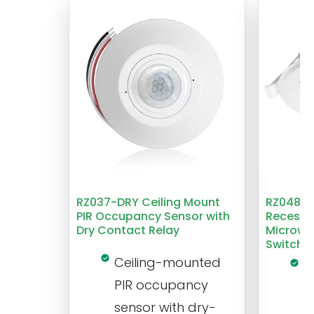
RZ037-DRY Ceiling Mount
RZ048 1
PIR Occupancy Sensor with
Recesse
Dry Contact Relay
Microwa
Switch
Ceiling-mounted
L
PIR occupancy
r
sensor with dry-
m