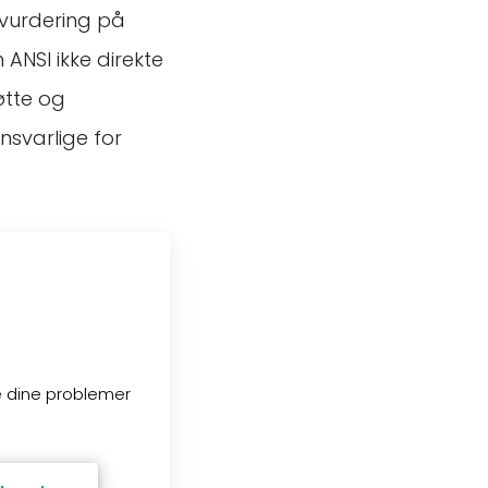
svurdering på
 ANSI ikke direkte
øtte og
nsvarlige for
se dine problemer