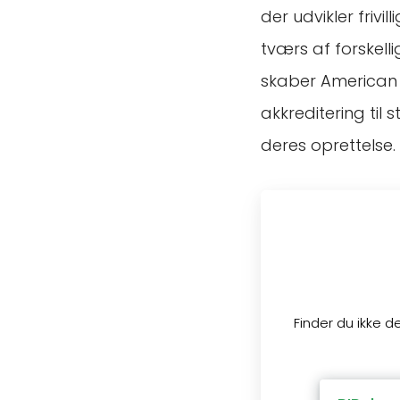
der udvikler friv
tværs af forskelli
skaber American 
akkreditering til
deres oprettelse.
Finder du ikke d