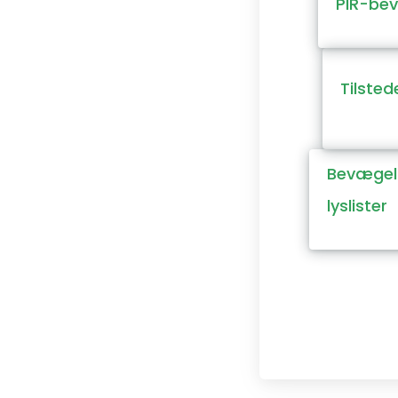
PIR-be
Tilste
Bevægel
lyslister