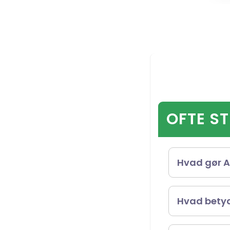
OFTE S
Hvad gør A
American Na
Hvad betyd
med og ad