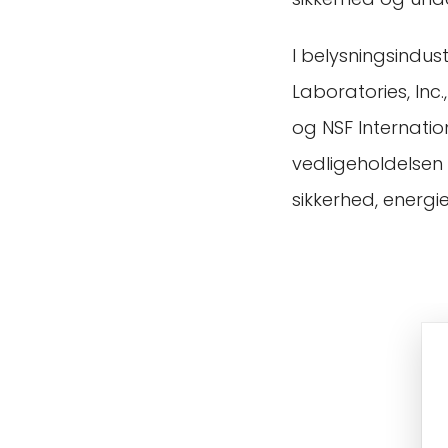
I belysningsindus
Laboratories, Inc.
og NSF Internation
vedligeholdelsen a
sikkerhed, energi