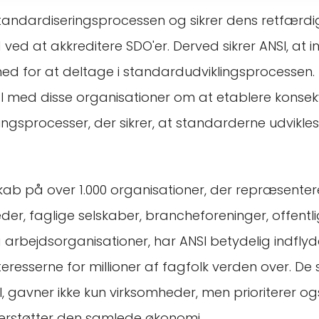
tandardiseringsprocessen og sikrer dens retfærd
ed at akkreditere SDO'er. Derved sikrer ANSI, at i
hed for at deltage i standardudviklingsprocessen
 med disse organisationer om at etablere konse
ingsprocesser, der sikrer, at standarderne udvikle
.
b på over 1.000 organisationer, der repræsente
der, faglige selskaber, brancheforeninger, offent
arbejdsorganisationer, har ANSI betydelig indflyd
eresserne for millioner af fagfolk verden over. De
SI, gavner ikke kun virksomheder, men prioriterer og
erstøtter den samlede økonomi.