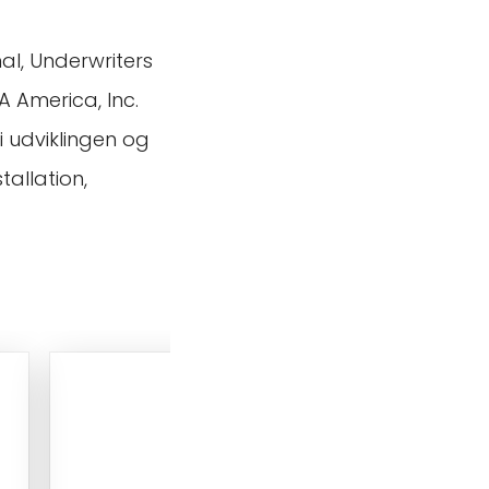
al, Underwriters
A America, Inc.
i udviklingen og
tallation,
RZ048 12V/24V 360-Deg
Recessed Ceiling Micro
Motion Sensor Switch
Low-voltage D