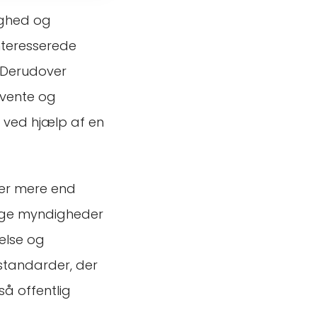
ighed og
nteresserede
. Derudover
kvente og
s ved hjælp af en
rer mere end
lige myndigheder
else og
 standarder, der
så offentlig