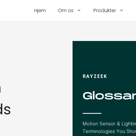
Hjem
Om os
Produkter
n
ds