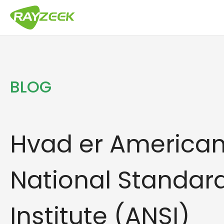
Hop
til
indhold
BLOG
Hvad er America
National Standar
Institute (ANSI)