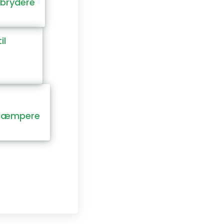
brydere
il
/dæmpere