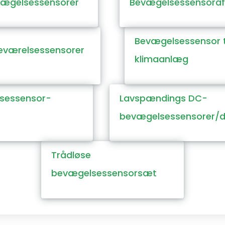
vægelsessensorer
Bevægelsessensoraf
Bevægelsessensor t
deværelsessensorer
klimaanlæg
sessensor-
Lavspændings DC-
bevægelsessensorer
Trådløse
bevægelsessensorsæt