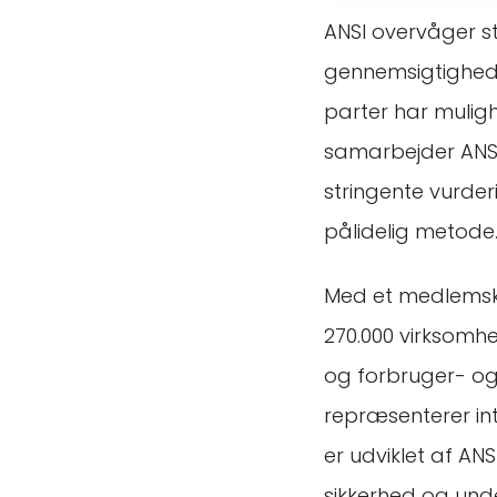
ANSI overvåger s
gennemsigtighed v
parter har mulig
samarbejder ANSI
stringente vurder
pålidelig metode
Med et medlemska
270.000 virksomhe
og forbruger- og 
repræsenterer int
er udviklet af AN
sikkerhed og und