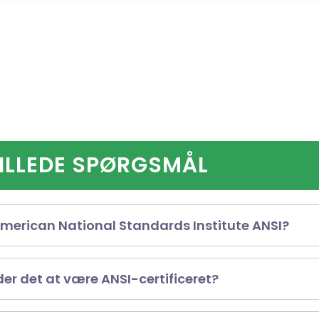
TILLEDE SPØRGSMÅL
merican National Standards Institute ANSI?
tional Standards Institute er ansvarlig for at føre
er det at være ANSI-certificeret?
ministrere standarder og