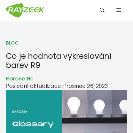
Přeskočit
Men
na
obsah
BLOG
Co je hodnota vykreslování
barev R9
Horace He
Poslední aktualizace: Prosinec 26, 2023