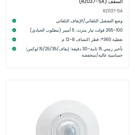
السقف (RZ037-5A)
RZ037-5A
وضع التشغيل التلقائي/الإيقاف التلقائي
100–265 فولت تيار متردد، 5 أمبير (مطلوب الحيادي)
تغطية 360°؛ قطر اكتشاف 8–12 م
تأخير زمني 15 ثانية–30 دقيقة؛ إيقاف/15/25/35 لوكس؛
حساسية عالية/منخفضة