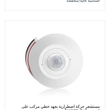
حساسية عالية/منخفضة
مستشعر حركة اضطرارية بجهد خطي مركب على