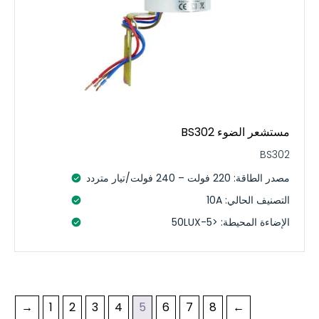
مستشعر الضوء BS302
BS302
مصدر الطاقة: 220 فولت – 240 فولت/تيار متردد
التصنيف الحالي: 10A
الإضاءة المحيطة: <5-50LUX
→
1
2
3
4
5
6
7
8
←