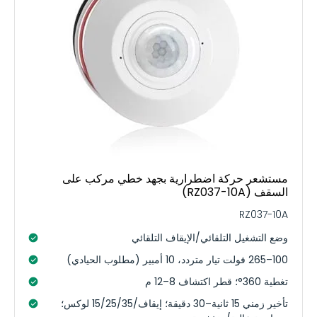
مستشعر حركة اضطرارية بجهد خطي مركب على
السقف (RZ037-10A)
RZ037-10A
وضع التشغيل التلقائي/الإيقاف التلقائي
100–265 فولت تيار متردد، 10 أمبير (مطلوب الحيادي)
تغطية 360°؛ قطر اكتشاف 8–12 م
تأخير زمني 15 ثانية–30 دقيقة؛ إيقاف/15/25/35 لوكس؛