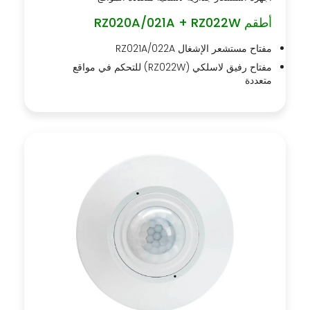
أطقم RZ020A/021A + RZ022W
مفتاح مستشعر الإشغال RZ021A/022A
مفتاح رفيق لاسلكي (RZ022W) للتحكم في مواقع
متعددة