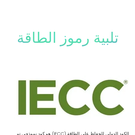
تلبية رموز الطاقة
الكود الدولي للحفاظ على الطاقة (IECC) هو كود نموذجي تم